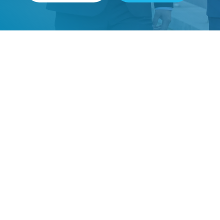
PT. Sankyu Indonesia International
LSP Lingkungan Hidup Nusantara