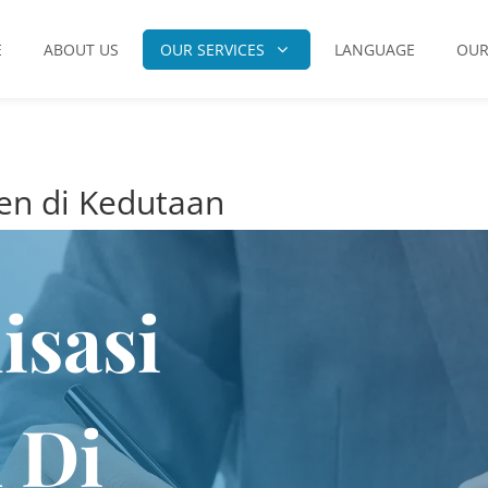
E
ABOUT US
OUR SERVICES
LANGUAGE
OUR
en di Kedutaan
isasi
 Di