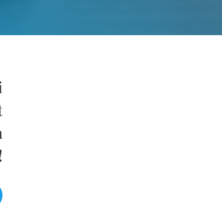
i
t
n
!